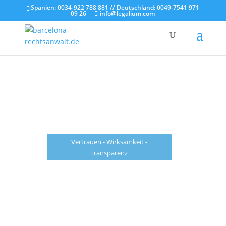
Spanien: 0034-922 788 881 // Deutschland: 0049-7541 971
09 26
info@legalium.com
Legalium - Rechtsanwälte und
Steuerberater Spanien
Barcelona - Mallorca - Madrid - Teneriffa - Gran
Canaria - Berlin - Hannover - Friedrichshafen
Vertrauen - Wirksamkeit -
Transparenz