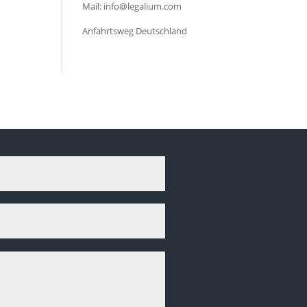
Mail: info@legalium.com
Anfahrtsweg Deutschland
Legalium | Recht und Steuern Spanien
Deutschsprachige Beratung in Spanien
Hola und herzlich willkommen!
Sie wünschen sich rechtliche Sicherheit für Ihr Vorhaben