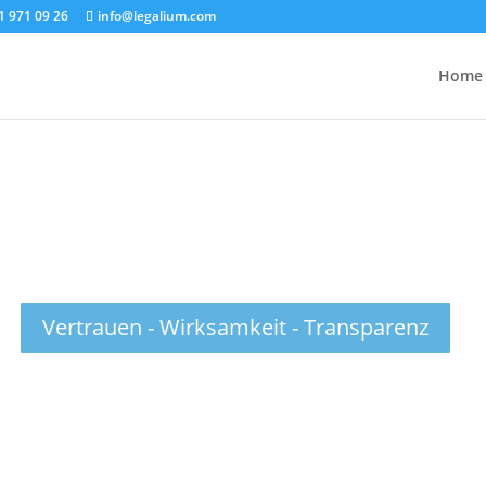
1 971 09 26
info@legalium.com
Home
 Rechtsanwälte und Steuerbera
a - Madrid - Teneriffa - Gran Canaria - Berlin - Hannov
Vertrauen - Wirksamkeit - Transparenz