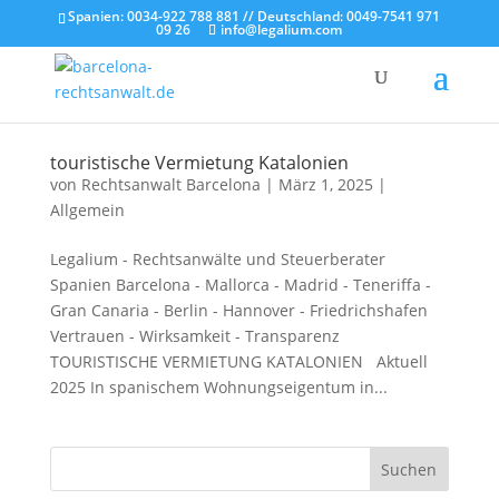
Spanien: 0034-922 788 881 // Deutschland: 0049-7541 971
09 26
info@legalium.com
touristische Vermietung Katalonien
von
Rechtsanwalt Barcelona
|
März 1, 2025
|
Allgemein
Legalium - Rechtsanwälte und Steuerberater
Spanien Barcelona - Mallorca - Madrid - Teneriffa -
Gran Canaria - Berlin - Hannover - Friedrichshafen
Vertrauen - Wirksamkeit - Transparenz
TOURISTISCHE VERMIETUNG KATALONIEN Aktuell
2025 In spanischem Wohnungseigentum in...