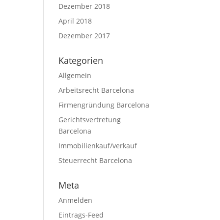
Dezember 2018
April 2018
Dezember 2017
Kategorien
Allgemein
Arbeitsrecht Barcelona
Firmengründung Barcelona
Gerichtsvertretung
Barcelona
Legalium | Recht und Steuern Spanien
Immobilienkauf/verkauf
Deutschsprachige Beratung in Spanien
Steuerrecht Barcelona
Hola und herzlich willkommen!
Meta
Sie wünschen sich rechtliche Sicherheit für Ihr Vorhaben
in Spanien?
Anmelden
Eintrags-Feed
Schreiben Sie uns kurz, worum es geht (z.B.