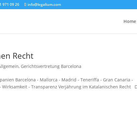
1 971 09 26
info@legalium.com
Home
hen Recht
Allgemein
,
Gerichtsvertretung Barcelona
anien Barcelona - Mallorca - Madrid - Teneriffa - Gran Canaria -
n - Wirksamkeit - Transparenz Verjährung im Katalanischen Recht 