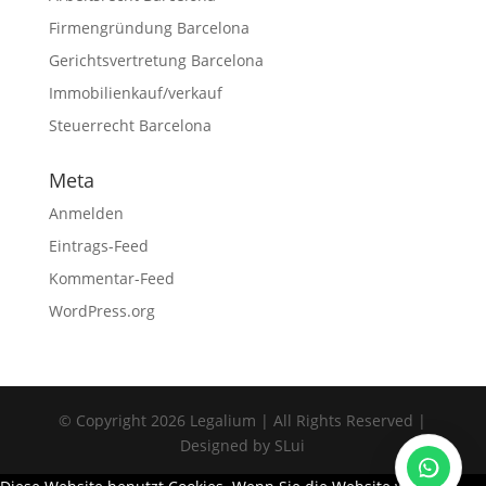
Firmengründung Barcelona
Gerichtsvertretung Barcelona
Immobilienkauf/verkauf
Legalium | Recht und Steuern Spanien
Steuerrecht Barcelona
Deutschsprachige Beratung in Spanien
Meta
Anmelden
Hola und herzlich willkommen!
Sie wünschen sich rechtliche Sicherheit für Ihr
Eintrags-Feed
Vorhaben in Spanien?
Kommentar-Feed
Schreiben Sie uns kurz, worum es geht (z.B.
WordPress.org
Immobilienkauf, Erbschaft, Firmengründung). Wir
melden uns schnellstmöglich bei Ihnen!
© Copyright 2026 Legalium | All Rights Reserved |
Designed by SLui