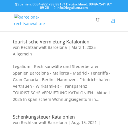
Spanien: 0034-922 788 881 // Deutschland: 0049-7541 971
09 26
info@legalium.com
touristische Vermietung Katalonien
von
Rechtsanwalt Barcelona
|
März 1, 2025
|
Allgemein
Legalium - Rechtsanwälte und Steuerberater
Spanien Barcelona - Mallorca - Madrid - Teneriffa -
Gran Canaria - Berlin - Hannover - Friedrichshafen
Vertrauen - Wirksamkeit - Transparenz
TOURISTISCHE VERMIETUNG KATALONIEN Aktuell
2025 In spanischem Wohnungseigentum in...
Schenkungsteuer Katalonien
von
Rechtsanwalt Barcelona
|
Aug. 15, 2021
|